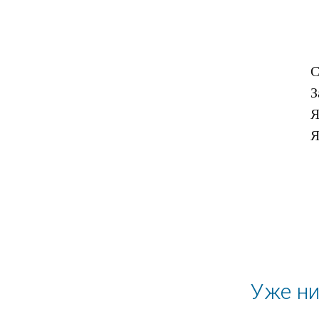
С
З
Я
Уже ни