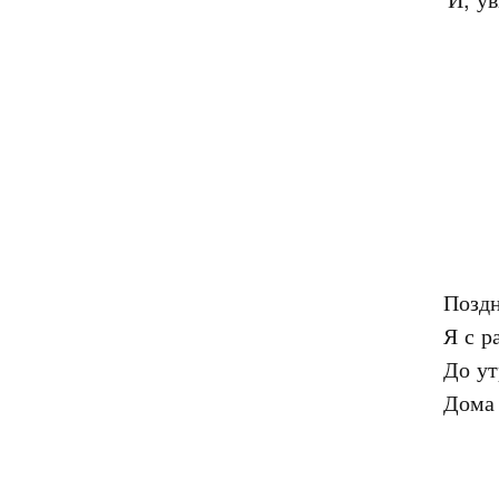
Поздн
Я с р
До ут