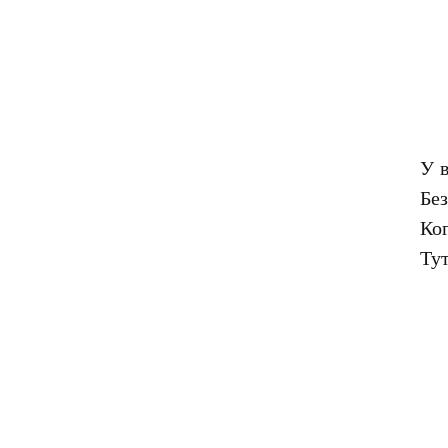
У в
Без
Ког