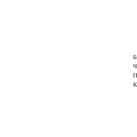
Б
Ч
П