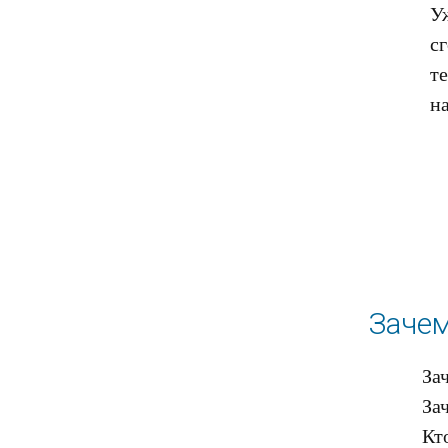
У
с
те
Заче
За
За
Кт