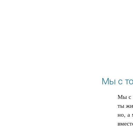
Мы с то
Мы с 
ты жи
но, а 