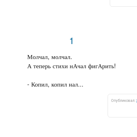
1
Молчал, молчал.

А теперь стихи нАчал фигАрить!

Опубликовал: