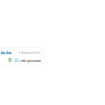
:
Яас Йан
9 февраля 2023
0
| 492 прочтения