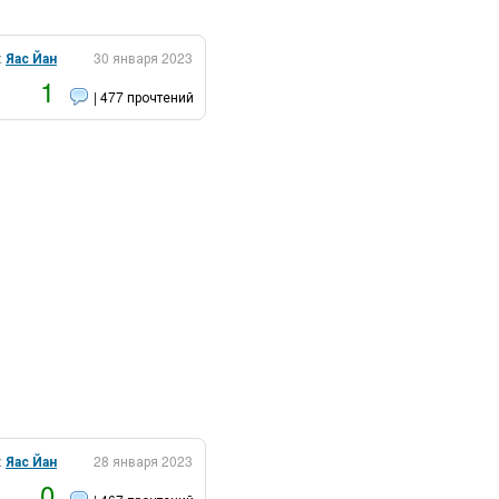
:
Яас Йан
30 января 2023
1
| 477 прочтений
:
Яас Йан
28 января 2023
0