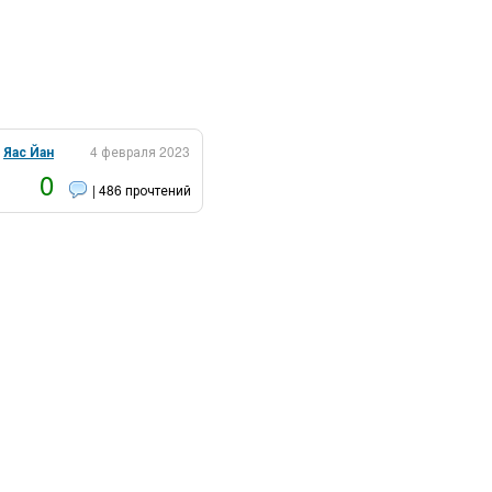
:
Яас Йан
4 февраля 2023
0
| 486 прочтений