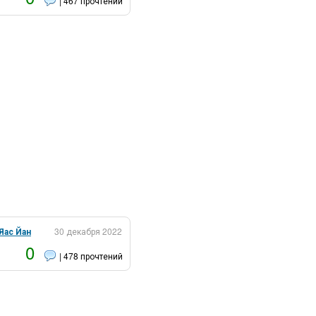
| 467 прочтений
Яас Йан
30 декабря 2022
0
| 478 прочтений