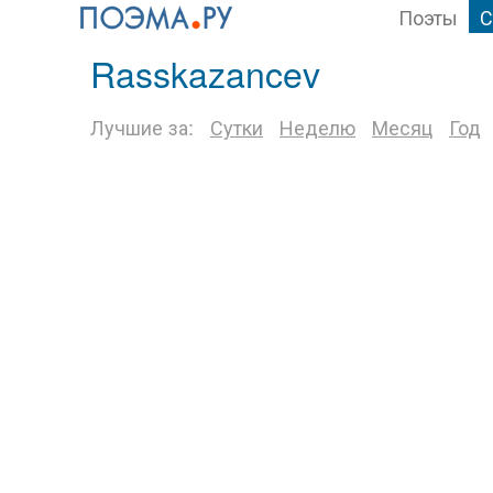
Поэты
С
Rasskazancev
Лучшие за:
Сутки
Неделю
Месяц
Год