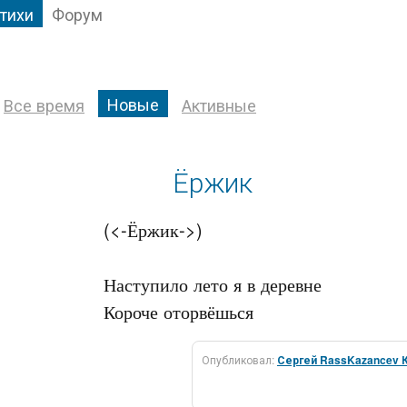
тихи
Форум
Новые
Все время
Активные
Ёржик
(<-Ёржик->)

Наступило лето я в деревне

Опубликовал:
Сергей RassKazancev 