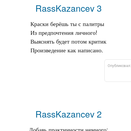
RassKazancev 3
Краски берёшь ты с палитры

Из предпочтения личного!

Выяснять будет потом критик

Опубликовал
RassKazancev 2
Добавь практичности немного:
