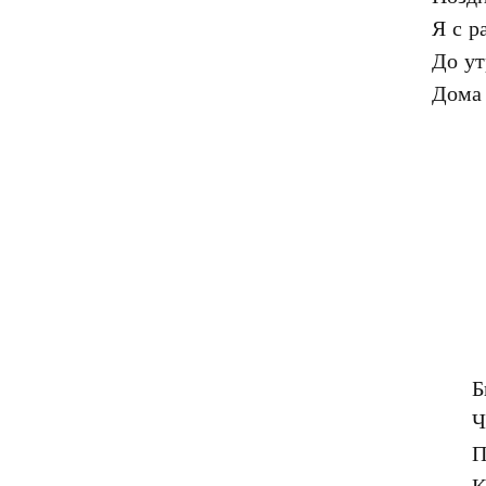
Я с р
До ут
Б
Ч
П