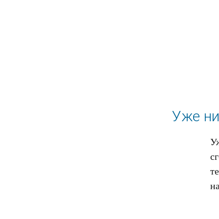
Уже ни
У
с
те