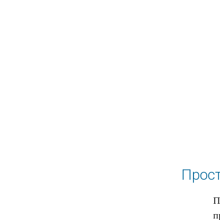
Прост
П
п