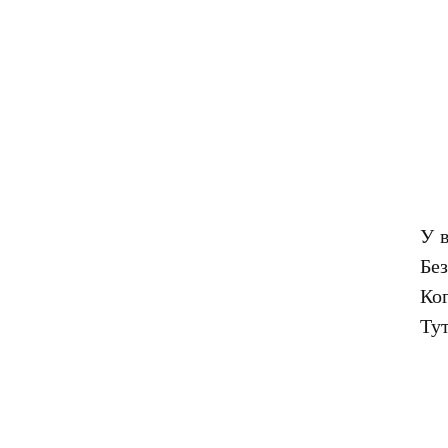
У в
Без
Ког