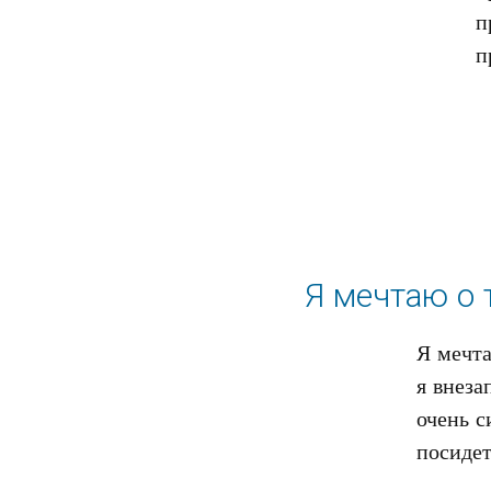
п
Я мечтаю о 
Я мечта
я внеза
очень с