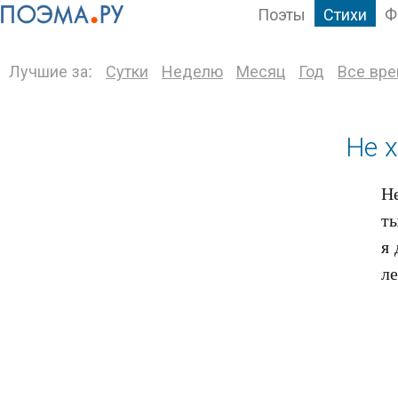
Поэты
Стихи
Ф
Лучшие за:
Сутки
Неделю
Месяц
Год
Все вр
Не х
Не
ты
я