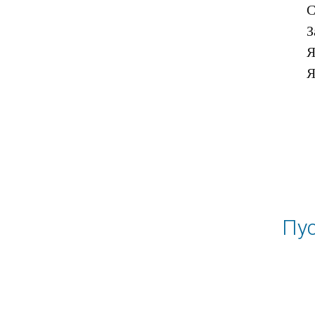
С
З
Я
Пус