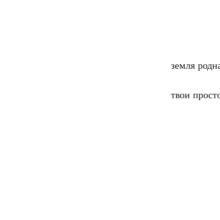
земля родн
твои прост