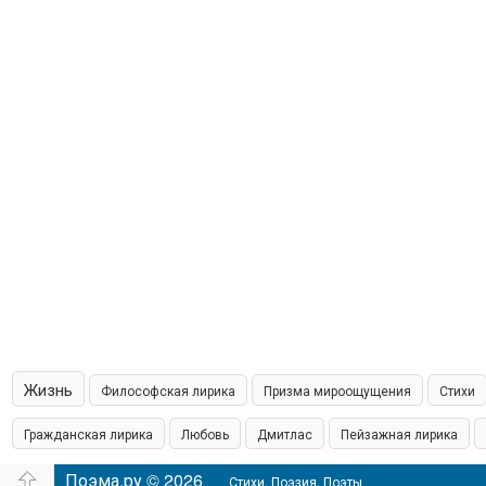
Жизнь
Философская лирика
Призма мироощущения
Стихи
Гражданская лирика
Любовь
Дмитлас
Пейзажная лирика
островская пишет
Поэма.ру © 2026
Шамонин
Сказки
Юмор
Время
Филос
Стихи. Поэзия. Поэты