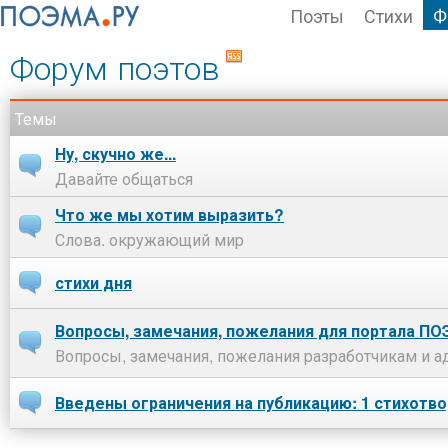
Поэты
Стихи
Ф
Форум поэтов
Темы
Ну, скучно же...
Давайте общаться
Что же мы хотим выразить?
Слова. окружающий мир
стихи дня
Вопросы, замечания, пожелания для портала П
Вопросы, замечания, пожелания разработчикам и 
Введены ограничения на публикацию: 1 стихотво