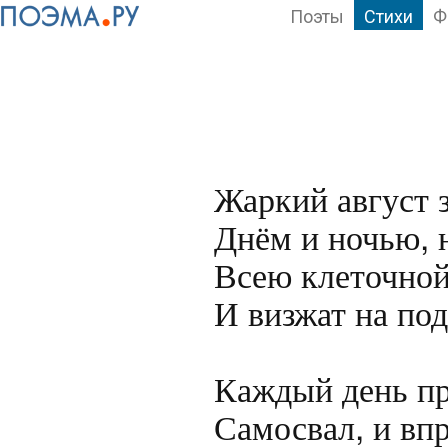
Поэты
Стихи
Ф
Жаркий август з
Днём и ночью, н
Всею клеточной 
И визжат на под
Каждый день пр
Самосвал, и впр