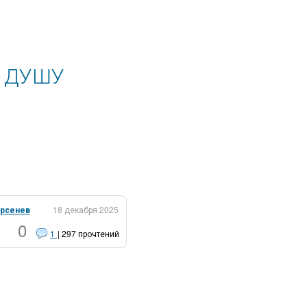
В ДУШУ
рсенев
18 декабря 2025
0
1
| 297 прочтений