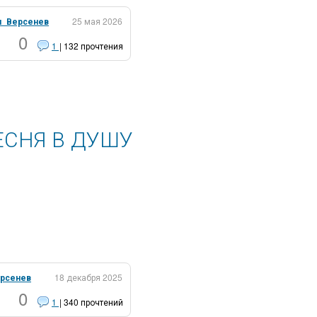
н_Версенев
25 мая 2026
0
1
| 132 прочтения
 ПЕСНЯ В ДУШУ
рсенев
18 декабря 2025
0
1
| 340 прочтений