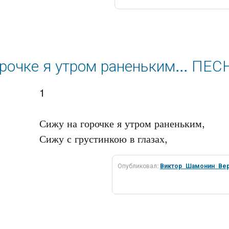
орочке я утром раненьким... ПЕ
1

Сижу на горочке я утром раненьким,

Опубликовал:
Виктор_Шамонин_Ве