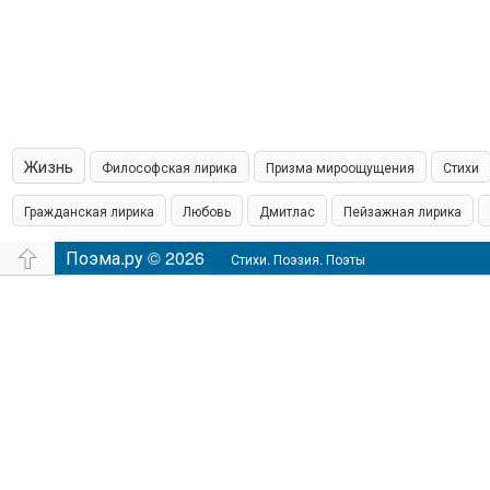
Жизнь
Философская лирика
Призма мироощущения
Стихи
Гражданская лирика
Любовь
Дмитлас
Пейзажная лирика
островская пишет
Поэма.ру © 2026
Шамонин
Сказки
Юмор
Время
Филос
Стихи. Поэзия. Поэты
настроение
Аудио
Чувства