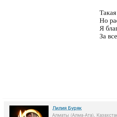
Такая
Но рас
Я бла
За вс
Лилия Буряк
Алматы (Алма-Ата), Казахста