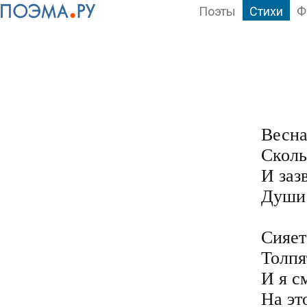
Поэты
Стихи
Ф
Весна
Сколь
И зазв
Души 
Сияет
Толпя
И я с
На это