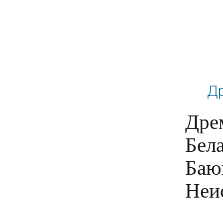
Др
Дрем
Бела
Баюк