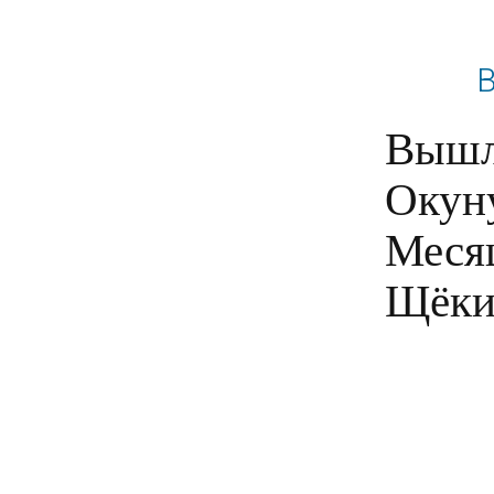
В
Вышла
Окуну
Месяц