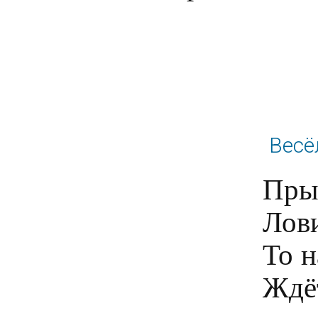
Весё
Прыг
Лови
То н