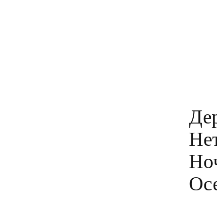
Дер
Нет
Ноч