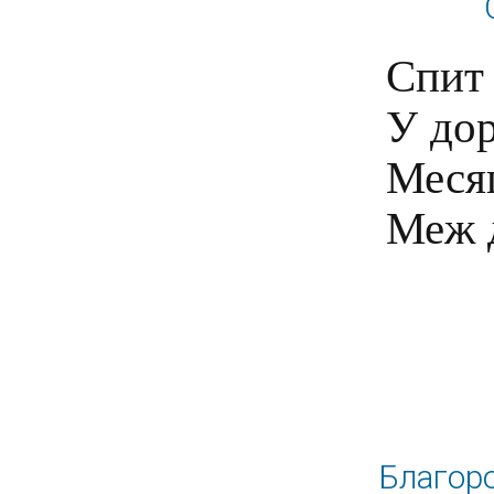
Спит 
У дор
Месяц
Благоро