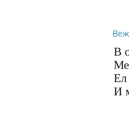
Веж
В о
Ме
Ел 