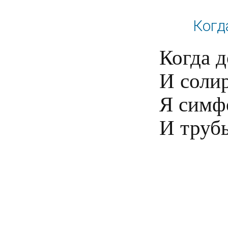
Когд
Когда д
И солир
Я симф