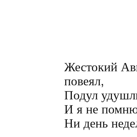
Жестокий Авг
повеял,

Подул удушл
И я не помню 