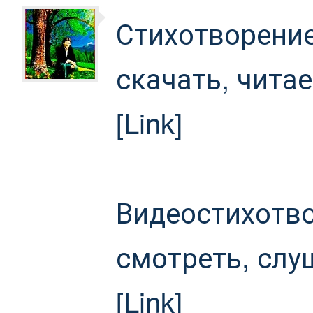
Стихотворение
скачать, чита
[Link]
Видеостихотв
смотреть, слу
[Link]