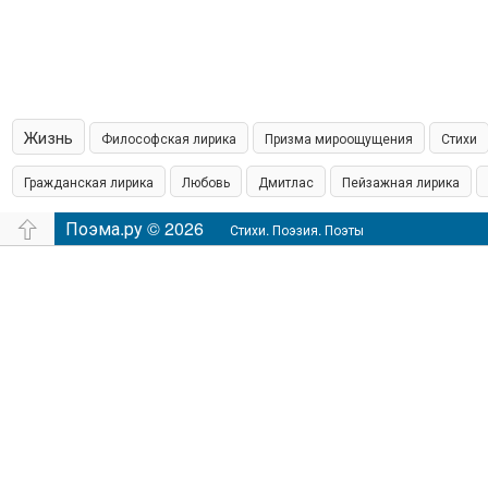
Жизнь
Философская лирика
Призма мироощущения
Стихи
Гражданская лирика
Любовь
Дмитлас
Пейзажная лирика
островская пишет
Поэма.ру © 2026
Шамонин
Сказки
Юмор
Время
Филос
Стихи. Поэзия. Поэты
настроение
Чувства
Аудио