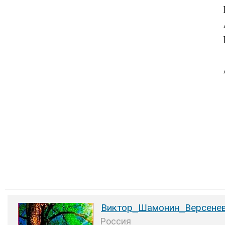
Виктор_Шамонин_Версене
Россия