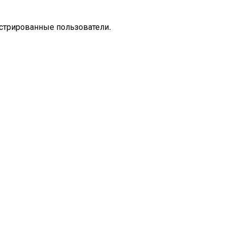
стрированные пользователи.
Настроение
Городская лирика
Поэзия
Лирика
Стихотворен
Природа
Посвящение
Поэт
Словоплетение
Психология
М