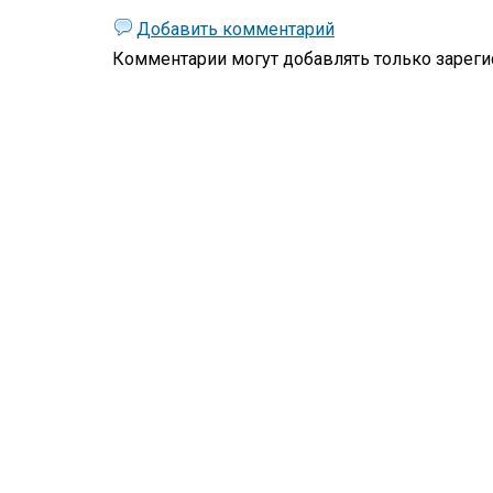
Добавить комментарий
Комментарии могут добавлять только
зареги
Жизнь
Философская лирика
Призма мироощущения
Стихи
Любовь
Дмитлас
Пейзажная лирика
Философские стихи