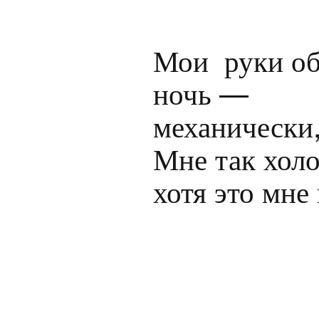
Мои  руки о
ночь —

механически,
Мне так холо