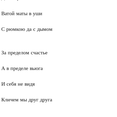
Ватой маты в уши

С рюмкою да с дымом

За пределом счастье

А в пределе вьюга

И себя не видя

Кличем мы друг друга
