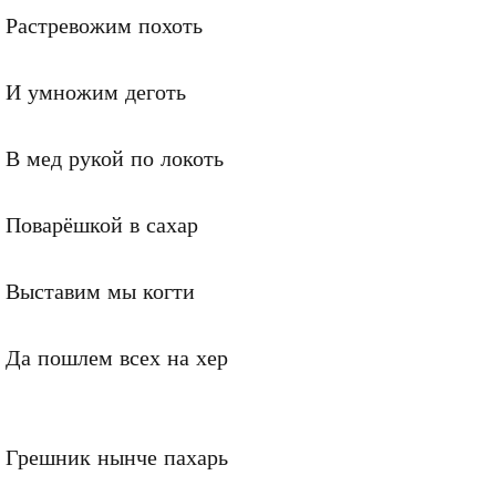
Растревожим похоть

И умножим деготь 

В мед рукой по локоть

Поварёшкой в сахар

Выставим мы когти

Да пошлем всех на хер

Грешник нынче пахарь
