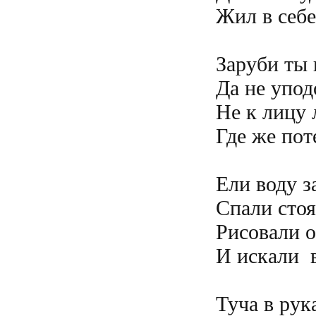
Жил в себе
Заруби ты 
Да не упод
Не к лицу 
Где же пот
Ели воду з
Спали стоя
Рисовали о
И искали  
Туча в рук