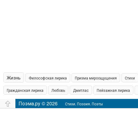
Жизнь
Философская лирика
Призма мироощущения
Стихи
Гражданская лирика
Любовь
Дмитлас
Пейзажная лирика
островская пишет
Поэма.ру © 2026
Шамонин
Сказки
Юмор
Время
Филос
Стихи. Поэзия. Поэты
настроение
Аудио
Чувства