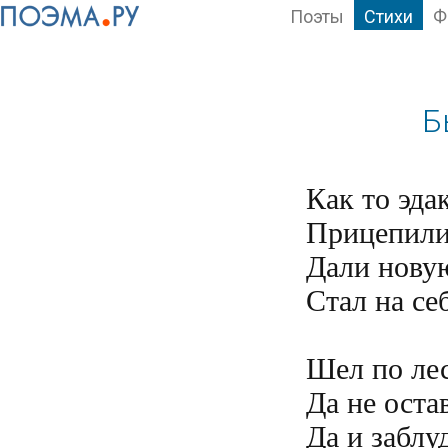
Поэты
Стихи
Ф
Б
Как то эдак
Прицепили 
Дали новую
Стал на се
Шел по лес
Да не остав
Да и заблуд