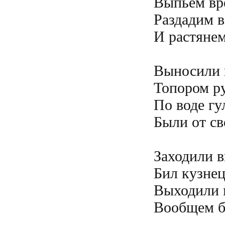
Выпьем вр
Раздадим в
И растянем
Выносили к
Топором ру
По воде гу
Были от св
Заходили в
Бил кузнец
Выходили 
Вообщем б