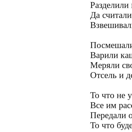
Разделили н
Да считали
Взвешивал
Посмешали
Варили каш
Меряли сво
Отсель и д
То что не 
Все им рас
Передали о
То что буд