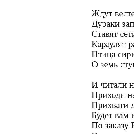
Ждут весте
Дураки зап
Ставят сети
Караулят ра
Птица сири
О земь сту
И читали н
Приходи на
Прихвати 
Будет вам и
По заказу В