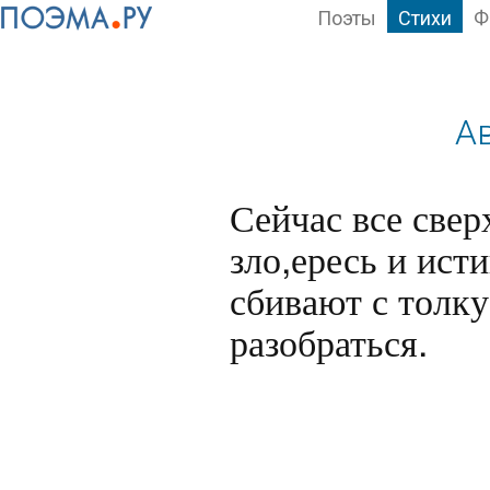
Поэты
Стихи
Ф
А
Сейчас все свер
зло,ересь и ист
сбивают с толку
разобраться.