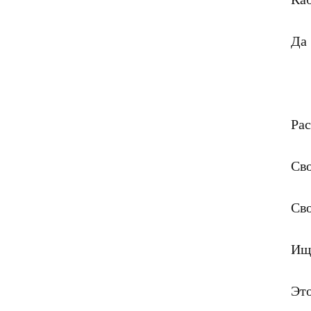
Да 
Рас
Сво
Сво
Ищ
Это