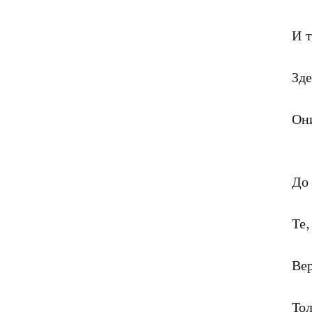
И т
Зде
Они
До 
Те,
Вер
Тол