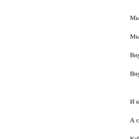
Мы 
Мы
Вну
Вну
И к
А 
Каб