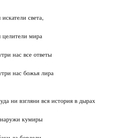
искатели света,

 целители мира

три нас все ответы

три нас божья лира

уда ни взгляни вся история в дырах

снаружи кумиры

аки да бордели
