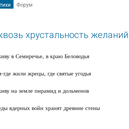
тихи
Форум
квозь хрустальность желаний
иву в Семиречье, в краю Беловодья

-где жили жрецы, где святые угодья 

иву на земле пирамид и дольменов

ды ядерных войн хранят древние стены
