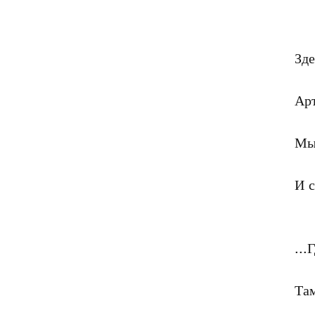
Зде
Арт
Мы
И с
...
Там