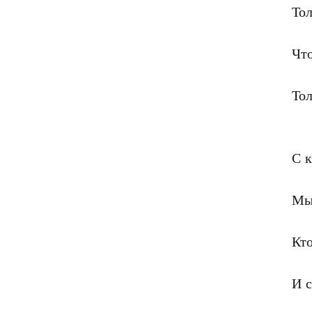
Тол
Что
Тол
С 
Мы 
Кто
И с