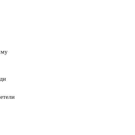
му

ди

етели
