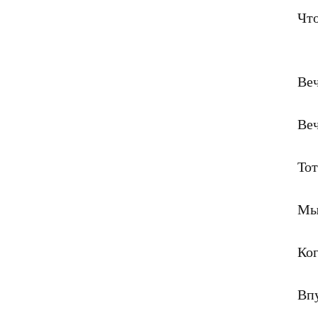
Что
Веч
Веч
Тот
Мы 
Ког
Вп