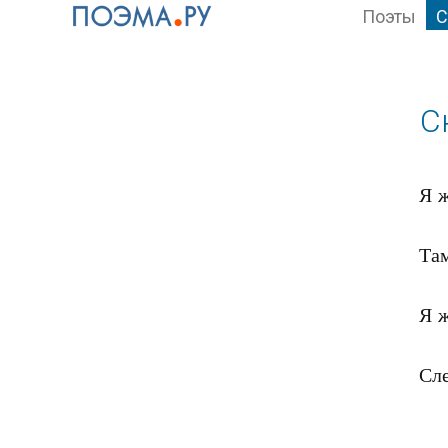
Поэты
С
С
Я ж
Там
Я ж
Сле