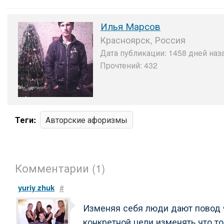
Илья Марсов
Красноярск, Россия
Дата публикации: 1458 дней наза
Прочтений: 432
Теги:
Авторские афоризмы
Комментарии (1)
yuriy zhuk
#
Изменяя себя люди дают повод ч
конкретной цели изменять что то