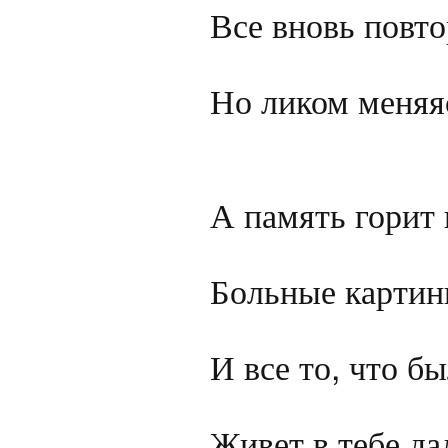
Все вновь повто
Но ликом меняяс
А память горит 
Больные картины
И все то, что бы
Живет в тебе да