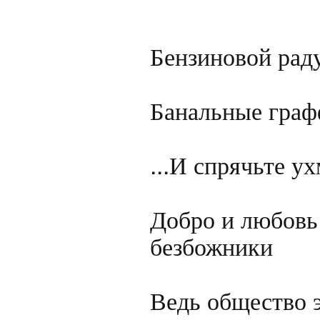
Бензиновой раду
Банальные графф
...И спрячьте ух
Добро и любовь
безбожники

Ведь общество э