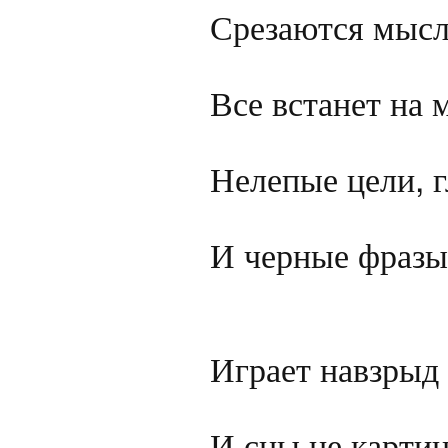
Срезаются мысли
Все встанет на 
Нелепые цели, г
И черные фразы 
Играет навзрыд 
И сны не картин