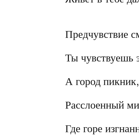
Предчувствие см
Ты чувствуешь э
А город пикник, 
Расслоенный миг
Где горе изгнан