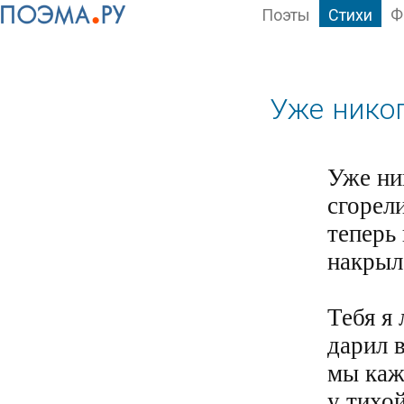
Поэты
Стихи
Ф
Уже нико
Уже ник
сгорел
теперь 
накрыл
Тебя я 
дарил в
мы кажд
у тихой