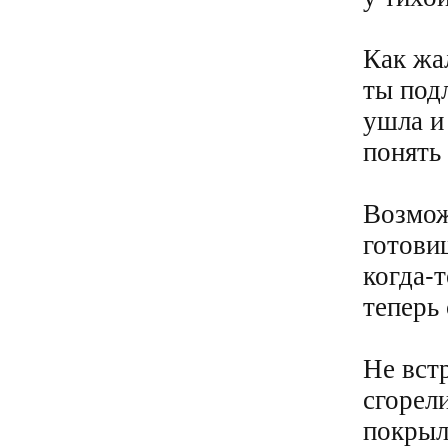
Как жал
ты подл
ушла и 
понять
Возможн
готови
когда-т
теперь 
Не вст
сгорел
покрыл