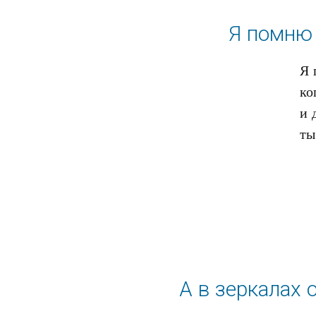
Я помню 
Я 
ко
и 
А в зеркалах