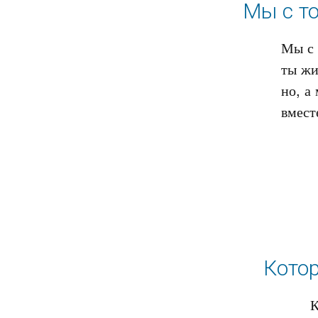
Мы с то
Мы с 
ты жи
но, а 
Котор
К