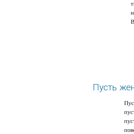
т
н
Пусть жен
Пус
пус
пус