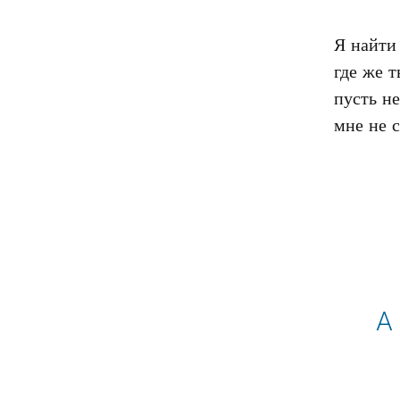
Я найти 
где же т
пусть не
А