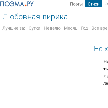
Поэты
Стихи
Ф
Любовная лирика
Лучшие за:
Сутки
Неделю
Месяц
Год
Все вр
Не х
Не
ты
я