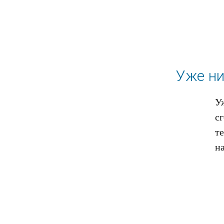
Уже ни
У
с
те