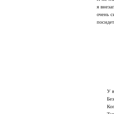
я внеза
очень с
У в
Без
Ког