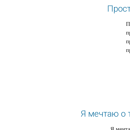
Прост
П
п
п
Я мечтаю о 
Я мечта