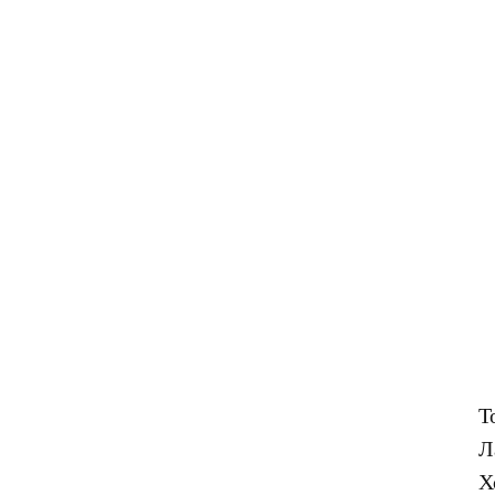
Т
Л
Х