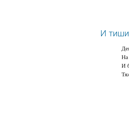
И тиши
Де
На
И 