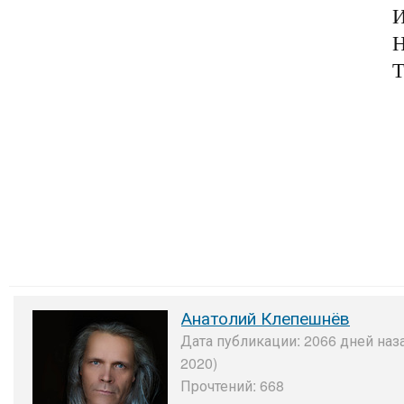
И
Н
Т
Анатолий Клепешнёв
Дата публикации: 2066 дней наз
2020)
Прочтений: 668