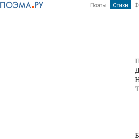
Поэты
Стихи
Ф
П
Д
Н
Т
	Природн
	Не в р
	Так хо
	Но па
Б