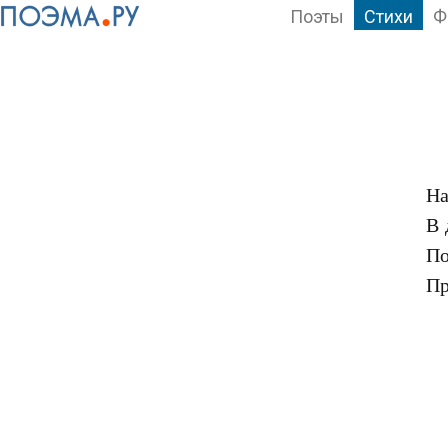
Поэты
Стихи
Ф
На
В 
По
Пр