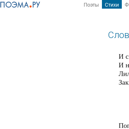
Поэты
Стихи
Ф
Слов
И с
И н
Лил
Зак
	Стучат дождинки 
	Опять расплака
	Деревья гнутся 
	Вода стекает 
Пог