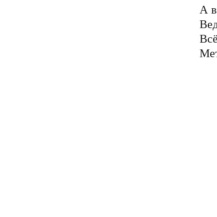
А в
Вед
Всё
Мет
	Я постараюсь жить
	Как жил спокойно
	Слова твои, исто