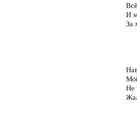
Всё
И м
За 
	Ко мне домой ты 
	Опять нарушив 
	Тебя рутина 
	А я тоскую в 
Нав
Мой
Не 
Жал
	Теперь словам твоим
	В дальнейшем как-т
	Ты поступила бе
	Сказала, нужно 