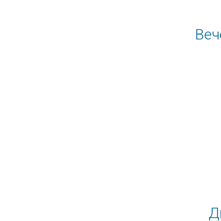
Веч
Д