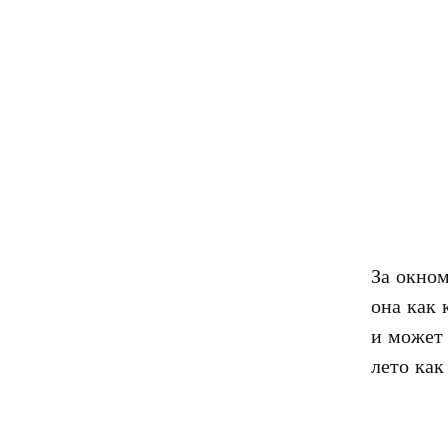
За окном
она как к
и может 