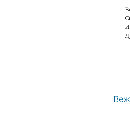
В
С
И 
Веж