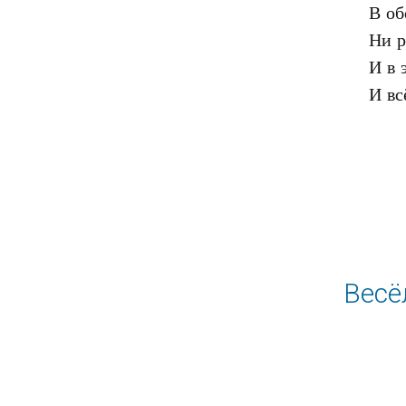
В об
Ни р
И в 
Весё