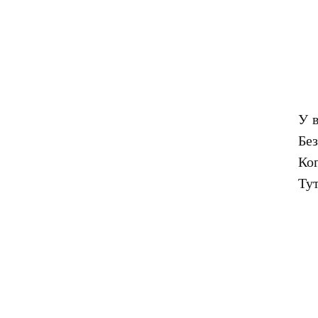
У в
Без
Ког