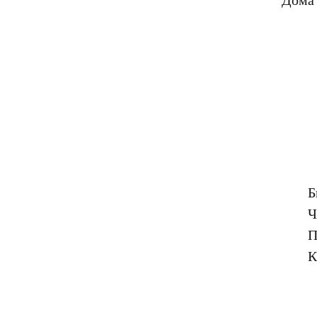
Б
Ч
П