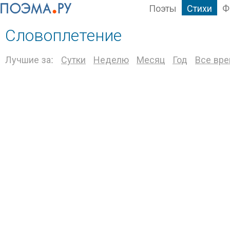
Поэты
Стихи
Ф
Словоплетение
Лучшие за:
Сутки
Неделю
Месяц
Год
Все вр