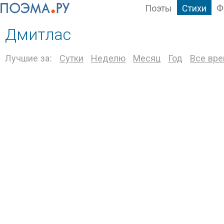
Поэты
Стихи
Ф
Дмитлас
Лучшие за:
Сутки
Неделю
Месяц
Год
Все вр