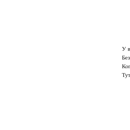
У в
Без
Ког