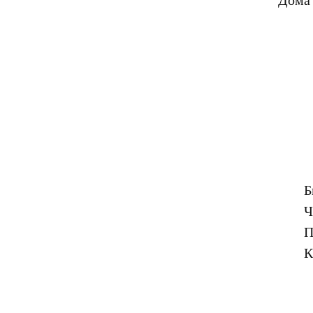
Б
Ч
П