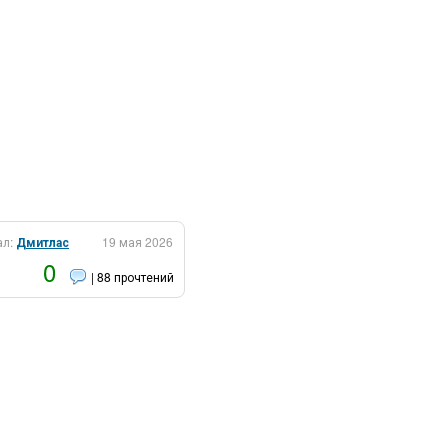
ал:
Дмитлас
19 мая 2026
0
| 88 прочтений