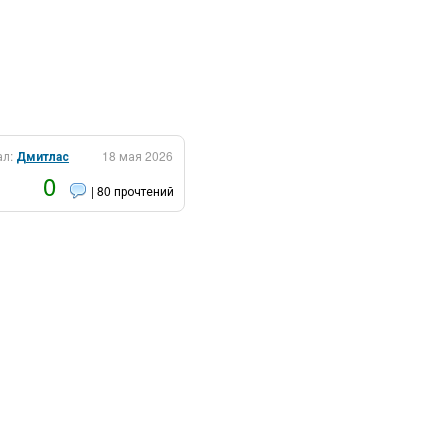
ал:
Дмитлас
18 мая 2026
0
| 80 прочтений