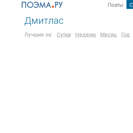
Поэты
С
Дмитлас
Лучшие за:
Сутки
Неделю
Месяц
Год