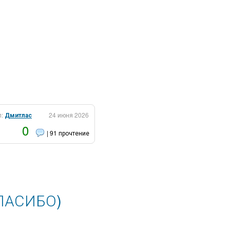
л:
Дмитлас
24 июня 2026
0
| 91 прочтение
ПАСИБО)