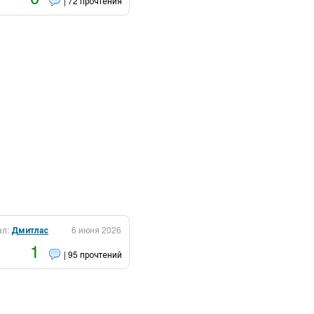
| 72 прочтения
ал:
Дмитлас
6 июня 2026
1
| 95 прочтений