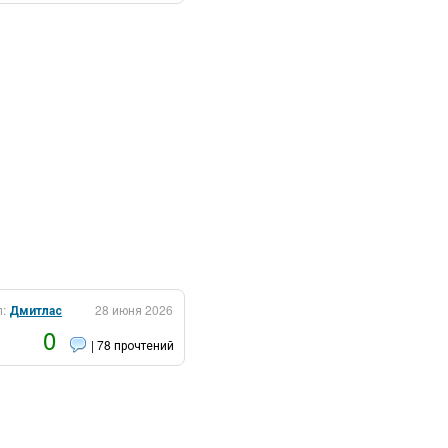
л:
Дмитлас
28 июня 2026
0
| 78 прочтений