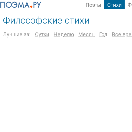
Поэты
Стихи
Ф
Философские стихи
Лучшие за:
Сутки
Неделю
Месяц
Год
Все вр