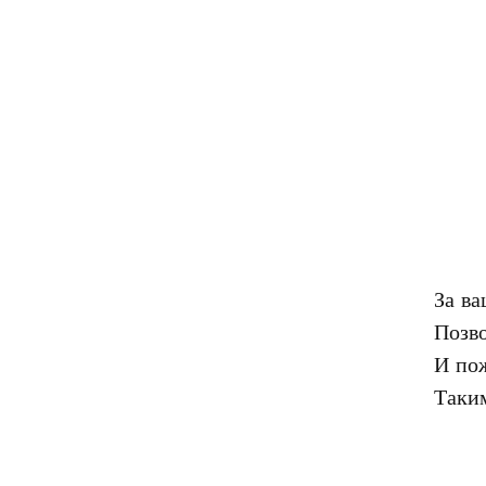
За ва
Позво
И пож