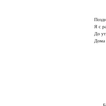
Поздн
Я с р
До ут
Б