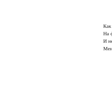
Как
На 
И н