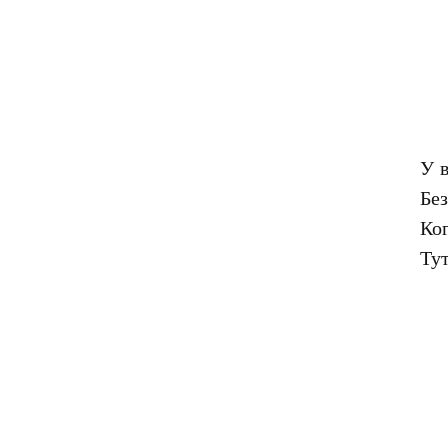
У в
Без
Ког