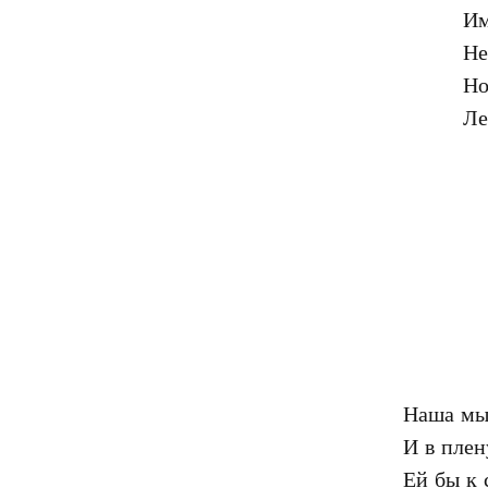
Им
Не
Но
Наша мыс
И в плен
Ей бы к 