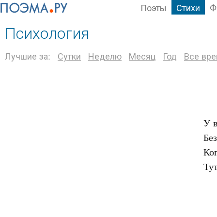
Поэты
Стихи
Ф
Психология
Лучшие за:
Сутки
Неделю
Месяц
Год
Все вр
У в
Без
Ког