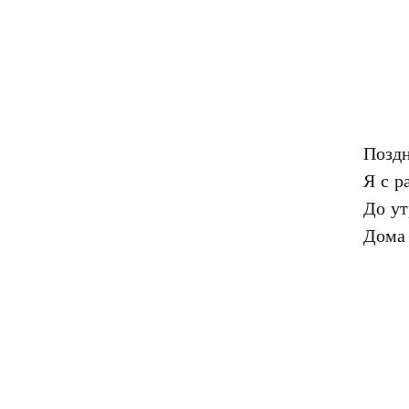
Поздн
Я с р
До ут