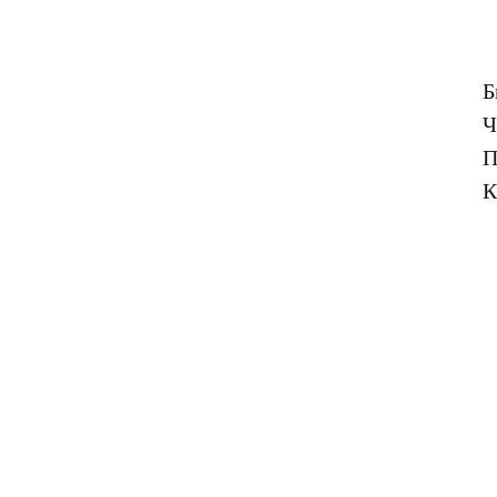
Б
Ч
П