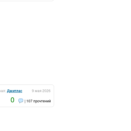
вал:
Дмитлас
9 мая 2026
0
| 107 прочтений