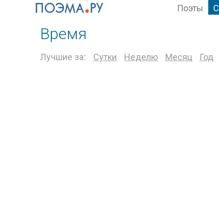
Поэты
С
Время
Лучшие за:
Сутки
Неделю
Месяц
Год