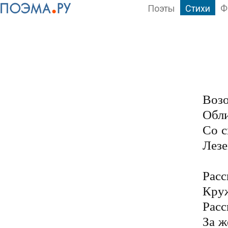
Поэты
Стихи
Ф
Возо
Обли
Со с
Лезе
Расс
Круж
Расс
За ж