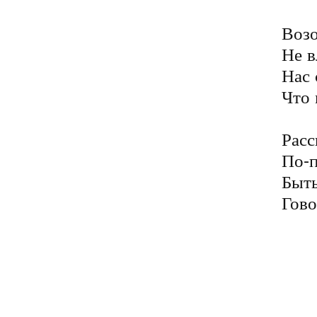
Возо
Не в
Нас 
Что 
Расс
По-п
Быть
Гово