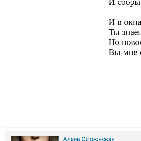
И сборы 
И в окна
Ты знаеш
Но новос
Вы мне о
Алёна Островская