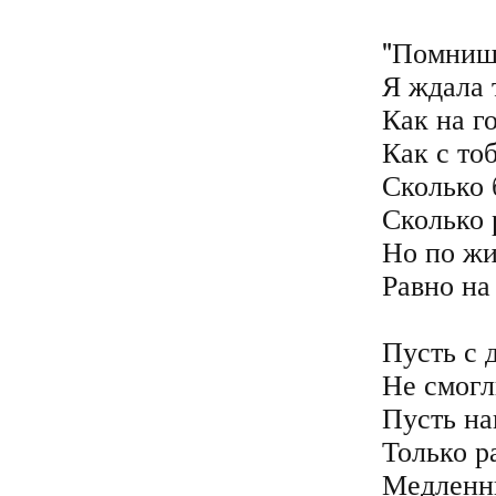
"Помнишь
Я ждала т
Как на г
Как с то
Сколько 
Сколько р
Но по жи
Равно на 
Пусть с 
Не смогл
Пусть на
Только р
Медленны