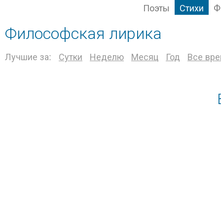
Поэты
Стихи
Ф
Философская лирика
Лучшие за:
Сутки
Неделю
Месяц
Год
Все вр