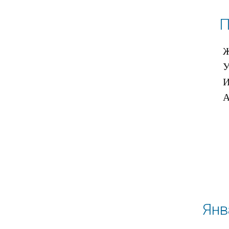
П
Ж
У
И
Янв