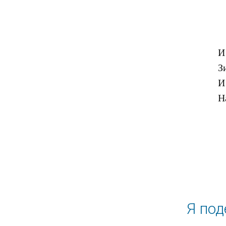
И
З
И
Я под