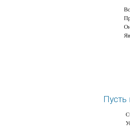
Вс
Пр
Он
Пусть 
С
У