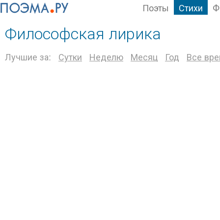
Поэты
Стихи
Ф
Философская лирика
Лучшие за:
Сутки
Неделю
Месяц
Год
Все вр