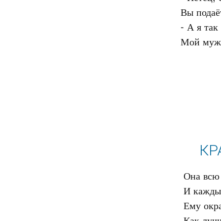
Вы подаёт
- А я так
КР
Она всю 
И каждый
Ему окр