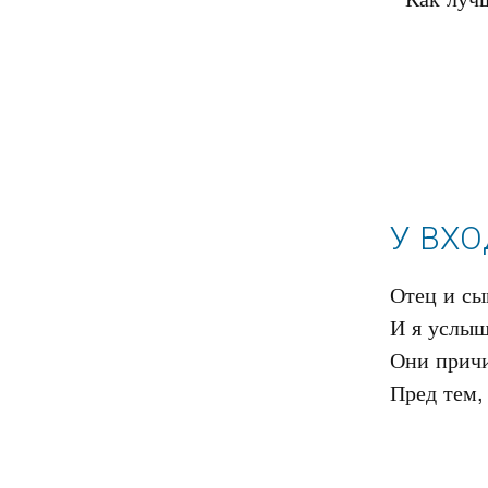
У ВХО
Отец и сын
И я услыша
Они причи