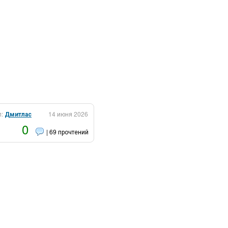
л:
Дмитлас
14 июня 2026
0
| 69 прочтений