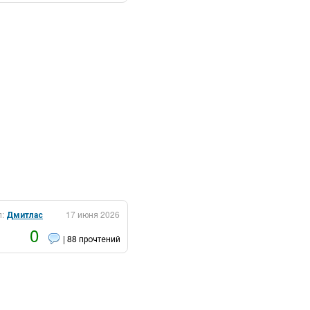
л:
Дмитлас
17 июня 2026
0
| 88 прочтений