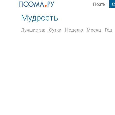
Поэты
С
Мудрость
Лучшие за:
Сутки
Неделю
Месяц
Год