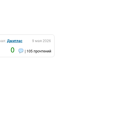
вал:
Дмитлас
9 мая 2026
0
| 105 прочтений