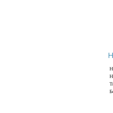
Н
Н
Н
Т