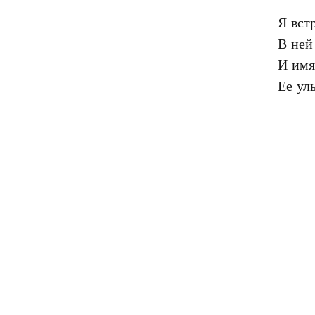
Я вст
В ней 
И имя