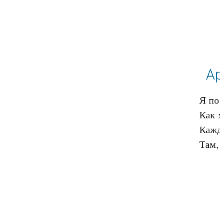
Ар
Я по
Как 
Кажд