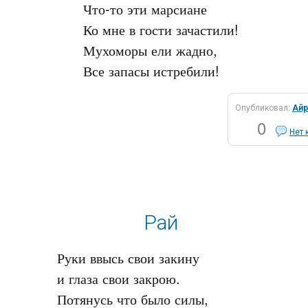
Что-то эти марсиане

Ко мне в гости зачастили!

Мухоморы ели жадно,

Опубликовал:
Айр
0
Нет 
Рай
Руки ввысь свои закину 

и глаза свои закрою.

Потянусь что было силы,
