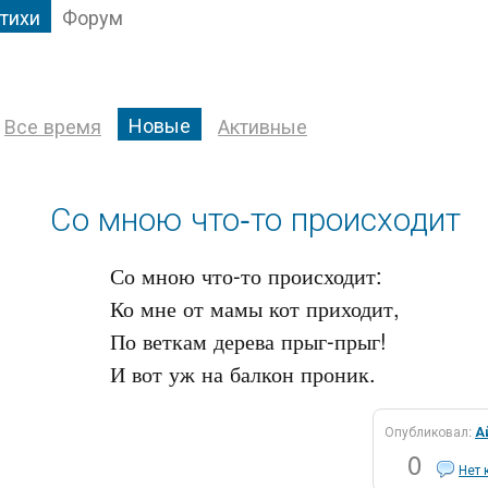
тихи
Форум
Новые
Все время
Активные
Со мною что-то происходит
Со мною что-то происходит:

Ко мне от мамы кот приходит,

По веткам дерева прыг-прыг!

Опубликовал:
А
0
Нет 