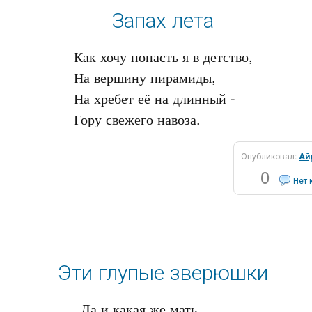
Запах лета
Как хочу попасть я в детство,

На вершину пирамиды,

На хребет её на длинный -

Опубликовал:
Ай
0
Нет 
Эти глупые зверюшки
Да и какая же мать
