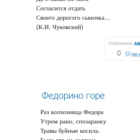
Согласится отдать

Своего дорогого сыночка...

Опубликовал:
Ай
0
Нет 
Федорино горе
Раз колхозница Федора

Утром рано, спозаранку

Травы буйные косила.
