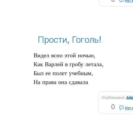
Нет 
Прости, Гоголь!
Видел ясно этой ночью,

Как Варлей в гробу летала, 

Был ее полет учебным, 

Опубликовал:
Айр
0
Нет 