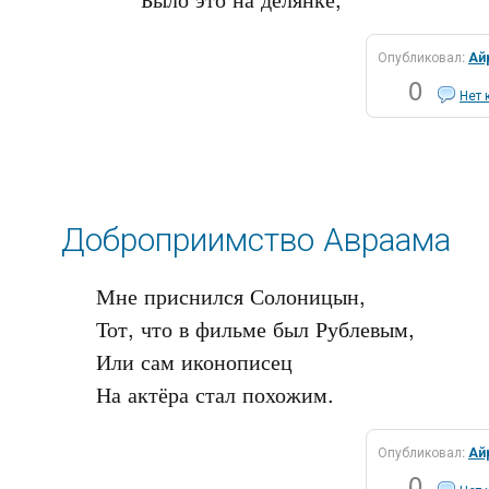
Опубликовал:
Ай
0
Нет 
Доброприимство Авраама
Мне приснился Солоницын,

Тот, что в фильме был Рублевым,

Или сам иконописец

Опубликовал:
Ай
0