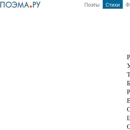
Поэты
Стихи
Ф
Р
У
Т
Б
Р
В
С
Ш
О