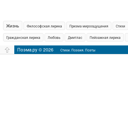
Жизнь
Философская лирика
Призма мироощущения
Стихи
Гражданская лирика
Любовь
Дмитлас
Пейзажная лирика
островская пишет
Поэма.ру © 2026
Шамонин
Сказки
Юмор
Время
Филос
Стихи. Поэзия. Поэты
настроение
Чувства
Аудио