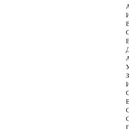
А
И
В
О
В
Д
А
У
З
И
С
В
С
С
Г