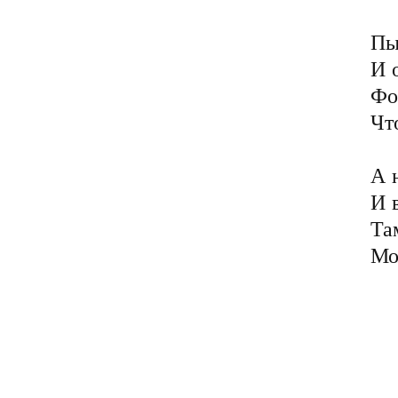
Пы
И 
Фо
Чт
А 
И 
Та
Мо