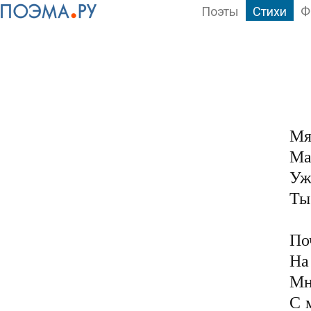
Поэты
Стихи
Ф
Мя
Ма
Уж
Ты
По
На
Мн
С 