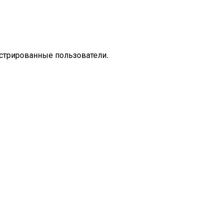
стрированные пользователи.
Настроение
Городская лирика
Поэзия
Лирика
Стихотворен