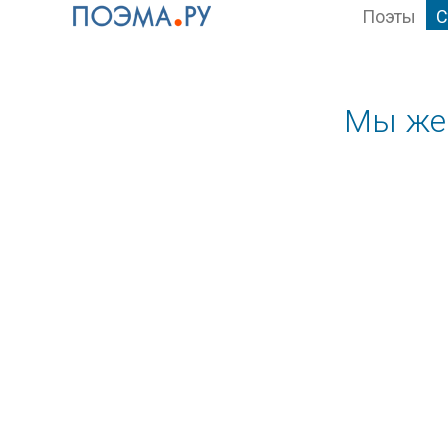
Поэты
С
Мы жер