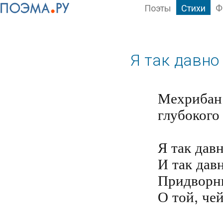
Поэты
Стихи
Ф
Я так давно
Мехрибан 
глубокого
Я так дав
И так дав
Придворны
О той, чей