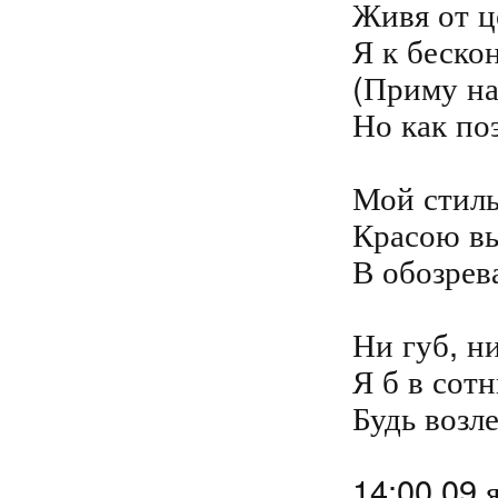
Живя от це
Я к беско
(Приму на
Но как поэ
Мой стиль
Красою вы
В обозрев
Ни губ, ни
Я б в сотн
Будь возле
14:00 09 