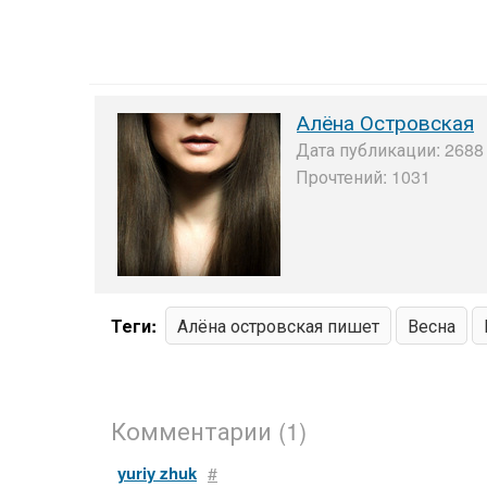
Алёна Островская
Дата публикации: 2688 
Прочтений: 1031
Теги:
Алёна островская пишет
Весна
Комментарии (1)
yuriy zhuk
#