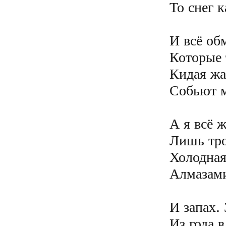
То снег к
И всё обм
Которые 
Кидая жа
Собьют м
А я всё ж
Лишь тро
Холодная
Алмазами
И запах. 
Из года в