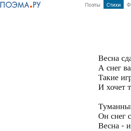
Поэты
Стихи
Ф
Весна сда
А снег ва
Такие иг
И хочет т
Туманный 
Он снег с
Весна - 