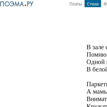
Поэты
Стихи
Ф
В зале 
Помню с
Одной 
В бело
Паркет
А мамы 
Внимате
Кружат