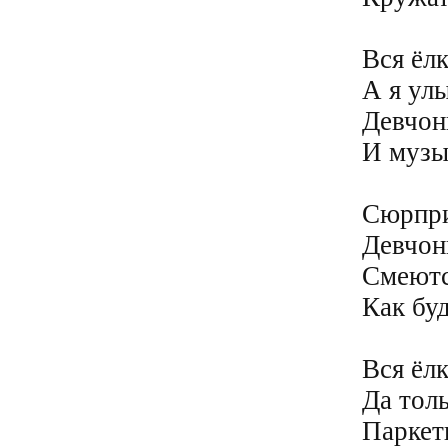
Вся ёлк
А я улы
Девчон
И музык
Сюрпри
Девчон
Смеютс
Как бу
Вся ёлк
Да толь
Паркет