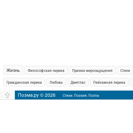
Жизнь
Философская лирика
Призма мироощущения
Стихи
Гражданская лирика
Любовь
Дмитлас
Пейзажная лирика
островская пишет
Поэма.ру © 2026
Шамонин
Сказки
Юмор
Время
Филос
Стихи. Поэзия. Поэты
настроение
Чувства
Аудио